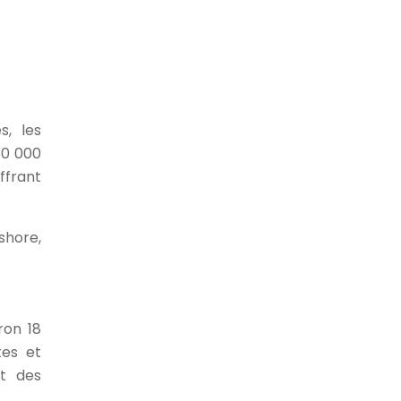
s, les
50 000
ffrant
shore,
ron 18
tes et
nt des