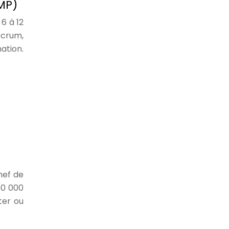
MP)
6 à 12
Scrum,
ation.
hef de
60 000
ter ou