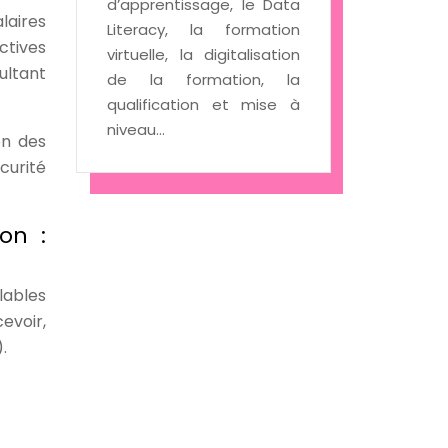
d’apprentissage, le Data
laires
Literacy, la formation
ctives
virtuelle, la digitalisation
ultant
de la formation, la
qualification et mise à
niveau…
on des
curité
on :
lables
evoir,
.