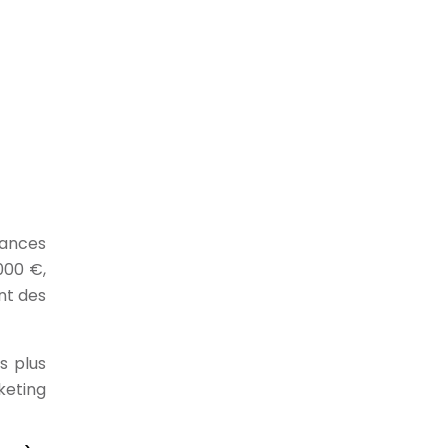
mances
000 €,
nt des
s plus
keting