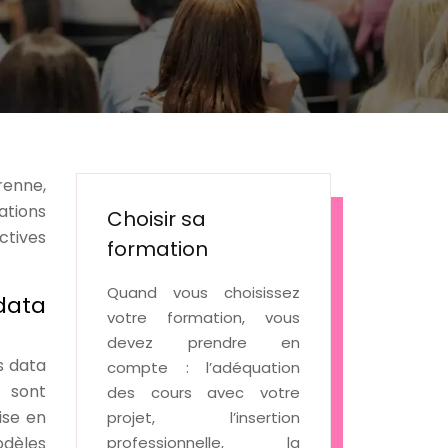
renne,
ations
Choisir sa
ctives
formation
Quand vous choisissez
data
votre formation, vous
devez prendre en
s data
compte : l’adéquation
, sont
des cours avec votre
ise en
projet, l’insertion
odèles
professionnelle, la